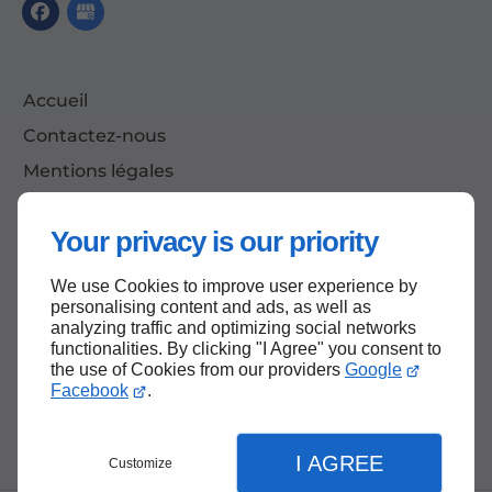
Accueil
Contactez-nous
Mentions légales
Plan du site
Your privacy is our priority
We use Cookies to improve user experience by
Haut de page
personalising content and ads, as well as
analyzing traffic and optimizing social networks
functionalities. By clicking "I Agree" you consent to
the use of Cookies from our providers
Google
Facebook
.
I AGREE
Customize